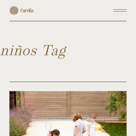
Skip
to
the
content
niños Tag